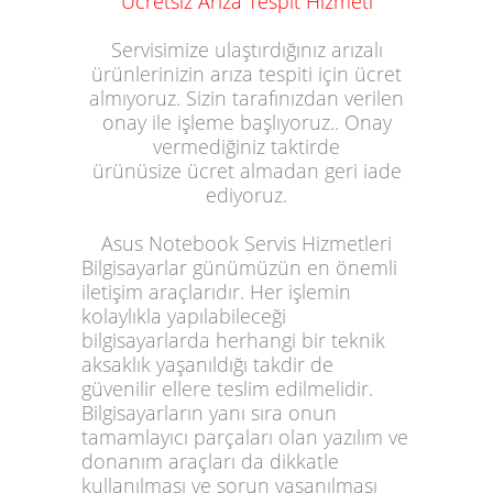
Ücretsiz Ariza Tespit Hizmeti
Servisimize ulaştırdığınız arızalı
ürün
lerinizin
arıza tespiti
için ücret
almıyoruz.
Sizin tarafınızdan v
erilen
onay ile işleme başl
ıyoruz
.. Onay
vermediğiniz taktirde
ürün
üsize
ücret almadan
geri
iade
edi
yoruz
.
Asus Notebook Servis Hizmetleri
Bilgisayarlar günümüzün en önemli
iletişim araçlarıdır. Her işlemin
kolaylıkla yapılabileceği
bilgisayarlarda herhangi bir teknik
aksaklık yaşanıldığı takdir de
güvenilir ellere teslim edilmelidir.
Bilgisayarların yanı sıra onun
tamamlayıcı parçaları olan yazılım ve
donanım araçları da dikkatle
kullanılması ve sorun yaşanılması