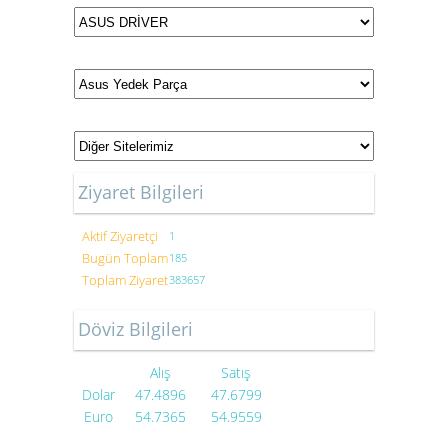
Ziyaret Bilgileri
Aktif Ziyaretçi
1
Bugün Toplam
185
Toplam Ziyaret
383657
Döviz Bilgileri
Alış
Satış
Dolar
47.4896
47.6799
Euro
54.7365
54.9559