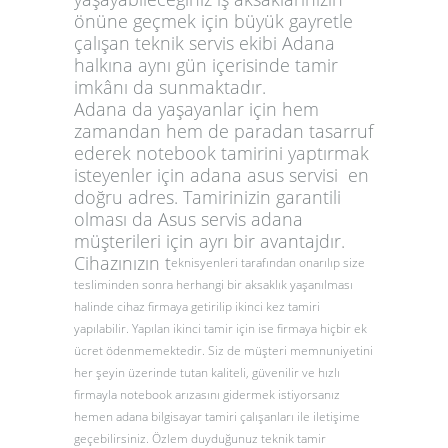
önüne geçmek için büyük gayretle
çalışan teknik servis ekibi Adana
halkına aynı gün içerisinde tamir
imkânı da sunmaktadır.
Adana da yaşayanlar için hem
zamandan hem de paradan tasarruf
ederek notebook tamirini yaptırmak
isteyenler için
adana asus servisi
en
doğru adres. Tamirinizin garantili
olması da
Asus servis adana
müşterileri için ayrı bir avantajdır.
Cihazınızın t
eknisyenleri tarafından onarılıp size
tesliminden sonra herhangi bir aksaklık yaşanılması
halinde cihaz firmaya getirilip ikinci kez tamiri
yapılabilir. Yapılan ikinci tamir için ise firmaya hiçbir ek
ücret ödenmemektedir. Siz de müşteri memnuniyetini
her şeyin üzerinde tutan kaliteli, güvenilir ve hızlı
firmayla notebook arızasını gidermek istiyorsanız
hemen
adana bilgisayar tamiri
çalışanları ile iletişime
geçebilirsiniz. Özlem duyduğunuz teknik tamir