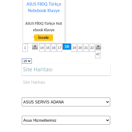
ASUS F80Q Türkçe
Notebook Klavye
ASUS F80Q Türkçe Not
ebook Klavye
İncele
18
...
...
1
14
15
16
17
19
20
21
22
47
Site Haritası
Site Haritası