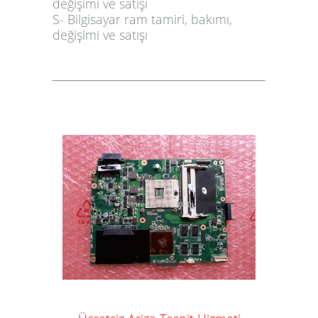
değişimi ve satışı
S- Bilgisayar
ram
tamiri, bakımı,
değişimi ve satışı