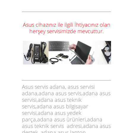
Asus cihazınız ile ilgili
İhtiyacınız olan
herşey
servisimizde
mevcuttur.
Asus servis adana, asus servisi
adana,adana asus servis,adana asus
servisi,adana asus teknik
servis,adana asus bilgisayar
servisi,adana asus yedek
parça,adana asus ürünleri,adana
asus teknik servis adresi,adana asus
destek, adana asus laptop