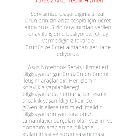
Ücretsiz Ariza Tespit Hizmeti
Servisimize ulaştırdığınız arızalı
ürün
lerinizin
arıza tespiti
için ücret
almıyoruz.
Sizin tarafınızdan v
erilen
onay ile işleme başl
ıyoruz
.. Onay
vermediğiniz taktirde
ürün
üsize
ücret almadan
geri
iade
edi
yoruz
.
Asus Notebook Servis Hizmetleri
Bilgisayarlar günümüzün en önemli
iletişim araçlarıdır. Her işlemin
kolaylıkla yapılabileceği
bilgisayarlarda herhangi bir teknik
aksaklık yaşanıldığı takdir de
güvenilir ellere teslim edilmelidir.
Bilgisayarların yanı sıra onun
tamamlayıcı parçaları olan yazılım ve
donanım araçları da dikkatle
kullanılması ve sorun yaşanılması