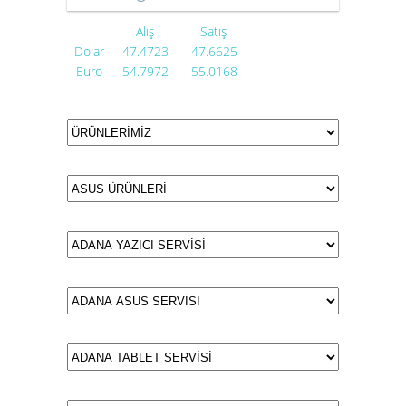
Alış
Satış
Dolar
47.4723
47.6625
Euro
54.7972
55.0168