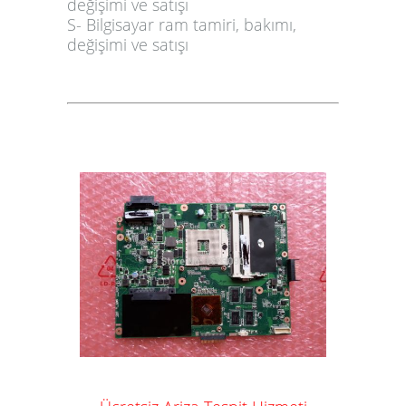
değişimi ve satışı
S- Bilgisayar
ram
tamiri, bakımı,
değişimi ve satışı