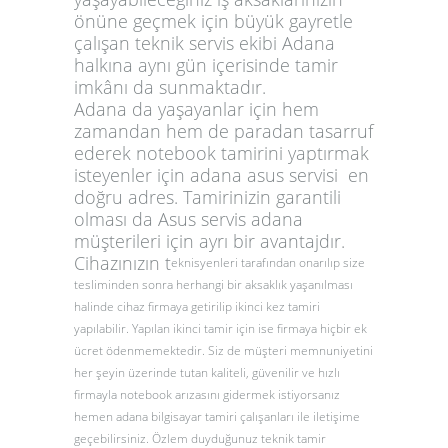
önüne geçmek için büyük gayretle
çalışan teknik servis ekibi Adana
halkına aynı gün içerisinde tamir
imkânı da sunmaktadır.
Adana da yaşayanlar için hem
zamandan hem de paradan tasarruf
ederek notebook tamirini yaptırmak
isteyenler için
adana asus servisi
en
doğru adres. Tamirinizin garantili
olması da
Asus servis adana
müşterileri için ayrı bir avantajdır.
Cihazınızın t
eknisyenleri tarafından onarılıp size
tesliminden sonra herhangi bir aksaklık yaşanılması
halinde cihaz firmaya getirilip ikinci kez tamiri
yapılabilir. Yapılan ikinci tamir için ise firmaya hiçbir ek
ücret ödenmemektedir. Siz de müşteri memnuniyetini
her şeyin üzerinde tutan kaliteli, güvenilir ve hızlı
firmayla notebook arızasını gidermek istiyorsanız
hemen
adana bilgisayar tamiri
çalışanları ile iletişime
geçebilirsiniz. Özlem duyduğunuz teknik tamir