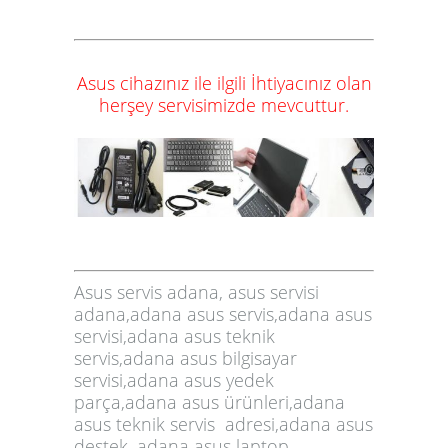
Asus cihazınız ile ilgili
İhtiyacınız olan
herşey
servisimizde
mevcuttur.
Asus servis adana, asus servisi
adana,adana asus servis,adana asus
servisi,adana asus teknik
servis,adana asus bilgisayar
servisi,adana asus yedek
parça,adana asus ürünleri,adana
asus teknik servis adresi,adana asus
destek, adana asus laptop