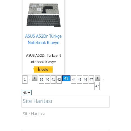
ASUS A52Dr Türkçe
Notebook Klavye
ASUS A52Dr Türkçe N
otebook Klavye
İncele
43
...
...
1
39
40
41
42
44
45
46
47
47
Site Haritası
Site Haritası