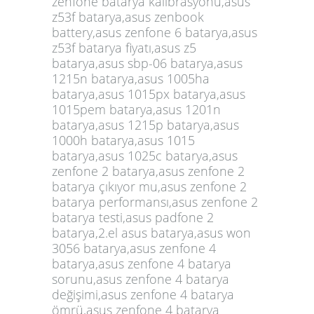
zenfone batarya kalibrasyonu,asus
z53f batarya,asus zenbook
battery,asus zenfone 6 batarya,asus
z53f batarya fiyatı,asus z5
batarya,asus sbp-06 batarya,asus
1215n batarya,asus 1005ha
batarya,asus 1015px batarya,asus
1015pem batarya,asus 1201n
batarya,asus 1215p batarya,asus
1000h batarya,asus 1015
batarya,asus 1025c batarya,asus
zenfone 2 batarya,asus zenfone 2
batarya çıkıyor mu,asus zenfone 2
batarya performansı,asus zenfone 2
batarya testi,asus padfone 2
batarya,2.el asus batarya,asus won
3056 batarya,asus zenfone 4
batarya,asus zenfone 4 batarya
sorunu,asus zenfone 4 batarya
değişimi,asus zenfone 4 batarya
ömrü,asus zenfone 4 batarya