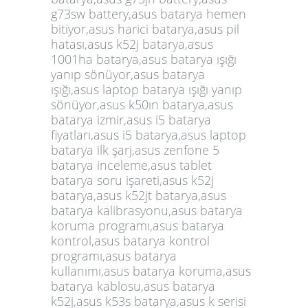
g73sw battery,asus batarya hemen
bitiyor,asus harici batarya,asus pil
hatası,asus k52j batarya,asus
1001ha batarya,asus batarya ışığı
yanıp sönüyor,asus batarya
ışığı,asus laptop batarya ışığı yanıp
sönüyor,asus k50ın batarya,asus
batarya izmir,asus i5 batarya
fiyatları,asus i5 batarya,asus laptop
batarya ilk şarj,asus zenfone 5
batarya inceleme,asus tablet
batarya soru işareti,asus k52j
batarya,asus k52jt batarya,asus
batarya kalibrasyonu,asus batarya
koruma programı,asus batarya
kontrol,asus batarya kontrol
programı,asus batarya
kullanımı,asus batarya koruma,asus
batarya kablosu,asus batarya
k52j,asus k53s batarya,asus k serisi