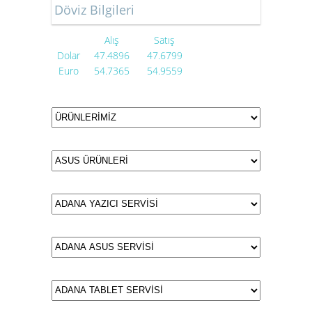
Döviz Bilgileri
Alış
Satış
Dolar
47.4896
47.6799
Euro
54.7365
54.9559