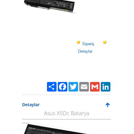
Sipariş
Detaylar
Paylaş
Facebook
Twitter
Email
Gmail
LinkedIn
Detaylar
Asus X5Dc Batarya