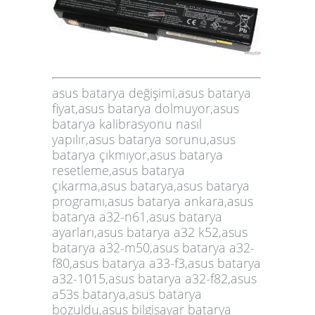
asus batarya değişimi,asus batarya
fiyat,asus batarya dolmuyor,asus
batarya kalibrasyonu nasıl
yapılır,asus batarya sorunu,asus
batarya çıkmıyor,asus batarya
resetleme,asus batarya
çıkarma,asus batarya,asus batarya
programı,asus batarya ankara,asus
batarya a32-n61,asus batarya
ayarları,asus batarya a32 k52,asus
batarya a32-m50,asus batarya a32-
f80,asus batarya a33-f3,asus batarya
a32-1015,asus batarya a32-f82,asus
a53s batarya,asus batarya
bozuldu,asus bilgisayar batarya