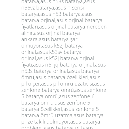
batarya,asus n53s batarya,asus
n56vz batarya,asus n serisi
batarya,asus n53 batarya,asus
batarya orjinal,asus orjinal batarya
fiyatları,asus orjinal batarya nereden
alınır,asus orjinal batarya
ankara,asus batarya şarj
olmuyor,asus k52j batarya
orjinal,asus k53sv batarya
orjinal,asus k52j batarya orjinal
fiyatı,asus n61jq batarya orjinal,asus
n53s batarya orjinal,asus batarya
ömrü,asus batarya özellikleri,asus
pil ölçer,asus pil ömrü uzatıcısı,asus
zenfone batarya ömrü,asus zenfone
5 batarya ömrü,asus zenfone 6
batarya ömrü,asus zenfone 5
batarya özellikleri,asus zenfone 5
batarya ömrü uzatma,asus batarya
prize takılı dolmuyor,asus batarya
problemi,asus batarya pili,asus