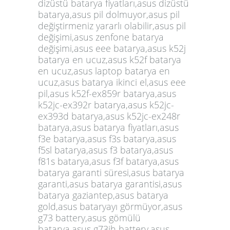
dizüstü batarya fiyatları,asus dizüstü
batarya,asus pil dolmuyor,asus pil
değiştirmeniz yararlı olabilir,asus pil
değişimi,asus zenfone batarya
değişimi,asus eee batarya,asus k52j
batarya en ucuz,asus k52f batarya
en ucuz,asus laptop batarya en
ucuz,asus batarya ikinci el,asus eee
pil,asus k52f-ex859r batarya,asus
k52jc-ex392r batarya,asus k52jc-
ex393d batarya,asus k52jc-ex248r
batarya,asus batarya fiyatları,asus
f3e batarya,asus f3s batarya,asus
f5sl batarya,asus f3 batarya,asus
f81s batarya,asus f3f batarya,asus
batarya garanti süresi,asus batarya
garanti,asus batarya garantisi,asus
batarya gaziantep,asus batarya
gold,asus bataryayı görmüyor,asus
g73 battery,asus gömülü
batarya,asus g73jh battery,asus