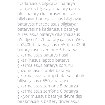
fiyatları,asus bilgisayar batarya
fiyatı,asus bilgisayar batarya,asus
bios batarya kalibrasyonu,asus
bilgisayar bataryası,asus bilgisayar
bataryası nerede,asus bilgisayar
bataryası ne kadar,asus batarya
süresi,asus batarya cıkarma,asus
n550jv-cn127h batarya,asus n550jv-
cn240h batarya,asus n550jk-cn090h
batarya,asus zenfone 5 batarya
cikarma,asus batarya nasıl
çıkarılır,asus laptop batarya
çıkarma,asus batarya sorunu
çözümü,asus tablet batarya
çıkarma,asus laptop batarya çabuk
bitiyor,asus n550jv batarya
çıkarma,asus zenfone 5 batarya
çıkarma,asus zenfone 6 batarya
çıkıyor mu,asus batarya devre dışı
bırakma,asus battery driver,asus