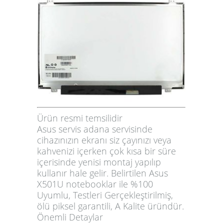
Ürün resmi temsilidir
Asus servis adana servisinde
cihazınızın ekranı siz çayınızı veya
kahvenizi içerken çok kısa bir süre
içerisinde yenisi montaj yapılıp
kullanır hale gelir. Belirtilen Asus
X501U notebooklar ile %100
Uyumlu, Testleri Gerçekleştirilmiş,
ölü piksel garantili, A Kalite üründür.
Önemli Detaylar