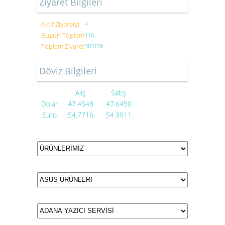
Ziyaret Bilgileri
Aktif Ziyaretçi
4
Bugün Toplam
116
Toplam Ziyaret
383159
Döviz Bilgileri
Alış
Satış
Dolar
47.4548
47.6450
Euro
54.7716
54.9911