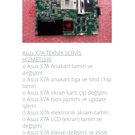
Asus X7A TEKNİK SERVİS
HİZMETLERİ
o Asus X7A Anakart tamiri ve
değişimi
o Asus X7A anakart bga ve smd chip
tamiri
o Asus X7A ekran kartı çip değişimi
o Asus X7A bios yazılımı ve update
işlemi
o Asus X7A elektronik aksam tamiri
o Asus X7A LCD (ekran) tamiri ve
değişimi
o Asus X7A klavye değişimi ve eksik