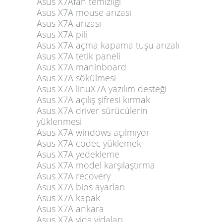
Asus X7Afan temizliği
Asus X7A mouse arızası
Asus X7A arızası
Asus X7A pili
Asus X7A açma kapama tuşu arızalı
Asus X7A tetik paneli
Asus X7A maninboard
Asus X7A sökülmesi
Asus X7A linuX7A yazılım desteği
Asus X7A açılış şifresi kırmak
Asus X7A driver sürücülerin
yüklenmesi
Asus X7A windows açılmıyor
Asus X7A codec yüklemek
Asus X7A yedekleme
Asus X7A model karşılaştırma
Asus X7A recovery
Asus X7A bios ayarları
Asus X7A kapak
Asus X7A ankara
Asus X7A vida,vidaları