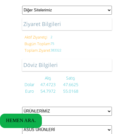
Ziyaret Bilgileri
Aktif Ziyaretçi
2
Bugün Toplam
75
Toplam Ziyaret
383322
Döviz Bilgileri
Alış
Satış
Dolar
47.4723
47.6625
Euro
54.7972
55.0168
HEMEN ARA.