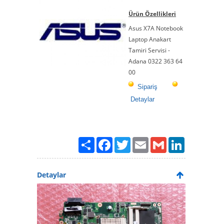
Ürün Özellikleri
Asus X7A Notebook
Laptop Anakart
Tamiri Servisi -
Adana 0322 363 64
00
Sipariş
Detaylar
Paylaş
Facebook
Twitter
Email
Gmail
LinkedIn
Detaylar