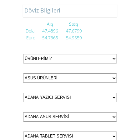
Döviz Bilgileri
Alış
Satış
Dolar
47.4896
47.6799
Euro
54.7365
54.9559