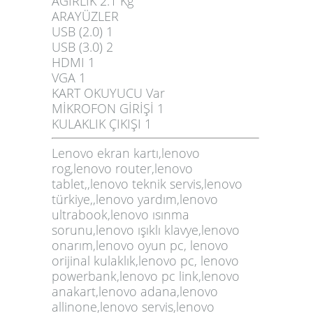
AĞIRLIK 2.1 Kg
ARAYÜZLER
USB (2.0) 1
USB (3.0) 2
HDMI 1
VGA 1
KART OKUYUCU Var
MİKROFON GİRİŞİ 1
KULAKLIK ÇIKIŞI 1
Lenovo ekran kartı,lenovo
rog,lenovo router,lenovo
tablet,,lenovo teknik servis,lenovo
türkiye,,lenovo yardım,lenovo
ultrabook,lenovo ısınma
sorunu,lenovo ışıklı klavye,lenovo
onarım,lenovo oyun pc, lenovo
orijinal kulaklık,lenovo pc, lenovo
powerbank,lenovo pc link,lenovo
anakart,lenovo adana,lenovo
allinone,lenovo servis,lenovo