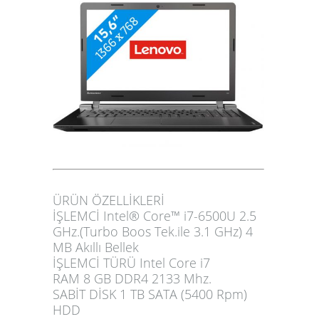
ÜRÜN ÖZELLİKLERİ
İŞLEMCİ Intel® Core™ i7-6500U 2.5
GHz.(Turbo Boos Tek.ile 3.1 GHz) 4
MB Akıllı Bellek
İŞLEMCİ TÜRÜ Intel Core i7
RAM 8 GB DDR4 2133 Mhz.
SABİT DİSK 1 TB SATA (5400 Rpm)
HDD