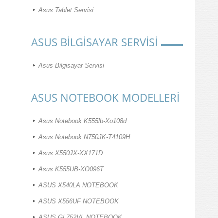
Asus Tablet Servisi
ASUS BİLGİSAYAR SERVİSİ
Asus Bilgisayar Servisi
ASUS NOTEBOOK MODELLERİ
Asus Notebook K555lb-Xo108d
Asus Notebook N750JK-T4109H
Asus X550JX-XX171D
Asus K555UB-XO096T
ASUS X540LA NOTEBOOK
ASUS X556UF NOTEBOOK
ASUS GL752VL NOTEBOOK