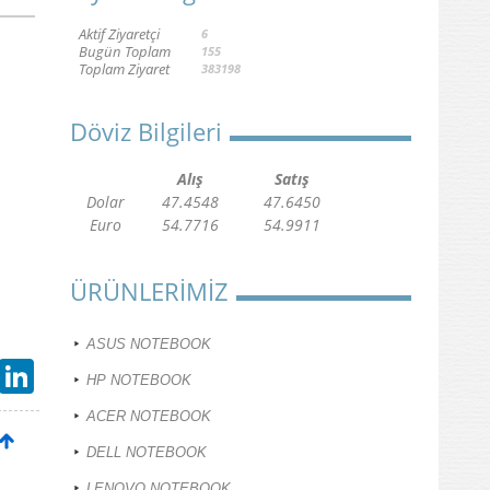
Aktif Ziyaretçi
6
Bugün Toplam
155
Toplam Ziyaret
383198
Döviz Bilgileri
Alış
Satış
Dolar
47.4548
47.6450
Euro
54.7716
54.9911
ÜRÜNLERİMİZ
ASUS NOTEBOOK
Gmail
LinkedIn
HP NOTEBOOK
ACER NOTEBOOK
DELL NOTEBOOK
LENOVO NOTEBOOK