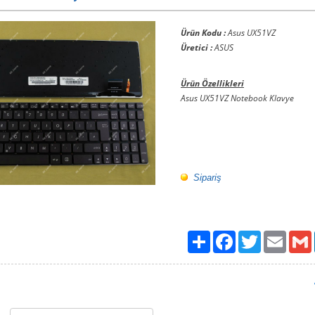
Ürün Kodu :
Asus UX51VZ
Üretici :
ASUS
Ürün Özellikleri
Asus UX51VZ Notebook Klavye
Sipariş
Paylaş
Facebook
Twitter
Email