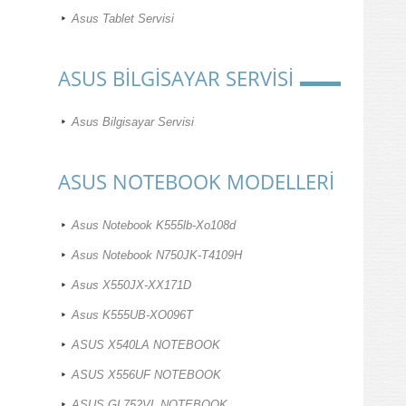
Asus Tablet Servisi
ASUS BİLGİSAYAR SERVİSİ
Asus Bilgisayar Servisi
ASUS NOTEBOOK MODELLERİ
Asus Notebook K555lb-Xo108d
Asus Notebook N750JK-T4109H
Asus X550JX-XX171D
Asus K555UB-XO096T
ASUS X540LA NOTEBOOK
ASUS X556UF NOTEBOOK
ASUS GL752VL NOTEBOOK