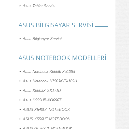
Asus Tablet Servisi
ASUS BİLGİSAYAR SERVİSİ
Asus Bilgisayar Servisi
ASUS NOTEBOOK MODELLERİ
Asus Notebook K555lb-Xo108d
Asus Notebook N750JK-T4109H
Asus X550JX-XX171D
Asus K555UB-XO096T
ASUS X540LA NOTEBOOK
ASUS X556UF NOTEBOOK
ASUS GL752VL NOTEBOOK