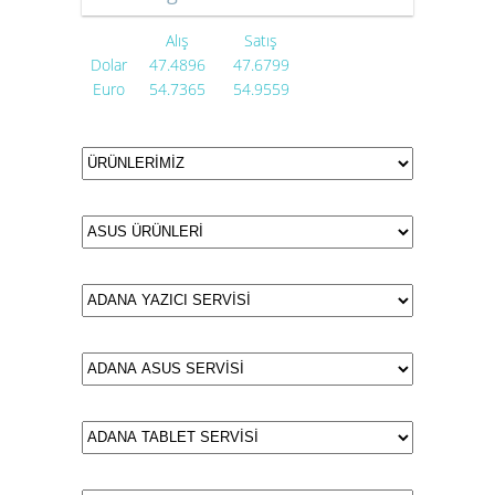
Alış
Satış
Dolar
47.4896
47.6799
Euro
54.7365
54.9559