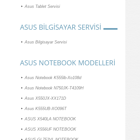
Asus Tablet Servisi
ASUS BİLGİSAYAR SERVİSİ
Asus Bilgisayar Servisi
ASUS NOTEBOOK MODELLERİ
Asus Notebook K555lb-Xo108d
Asus Notebook N750JK-T4109H
Asus X550JX-XX171D
Asus K555UB-XO096T
ASUS X540LA NOTEBOOK
ASUS X556UF NOTEBOOK
ASUS GL752VL NOTEBOOK