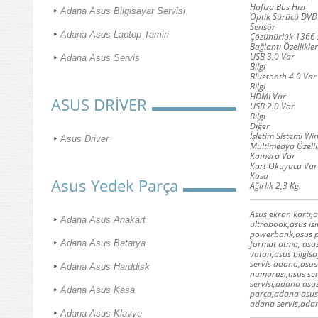
Hafıza Bus Hızı
Adana Asus Bilgisayar Servisi
Optik Sürücü DVD
Sensör
Adana Asus Laptop Tamiri
Çözünürlük 1366 
Bağlantı Özellikler
USB 3.0 Var
Adana Asus Servis
Bilgi
Bluetooth 4.0 Var
Bilgi
HDMI Var
ASUS DRİVER
USB 2.0 Var
Bilgi
Diğer
İşletim Sistemi W
Asus Driver
Multimedya Özelli
Kamera Var
Kart Okuyucu Var
Kasa
Asus Yedek Parça
Ağırlık 2,3 Kg.
Asus ekran kartı,a
Adana Asus Anakart
ultrabook,asus ısı
powerbank,asus pc
format atma, asus 
Adana Asus Batarya
vatan,asus bilgis
servis adana,asus 
Adana Asus Harddisk
numarası,asus ser
servisi,adana asus
Adana Asus Kasa
parça,adana asus 
adana servis,adan
Adana Asus Klavye