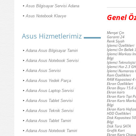
Asus Bilgisayar Servisi Adana
Genel Öz
Asus Notebook Klavye
Menşei Çin
Asus Hizmetlerimiz
Garanti 24
Renk Siyah
İşlemci Özellikleri
İşlemci Ön Bellek
Adana Asus Bilgisayar Tamiri
İşlemci Markası In
Bilgi
Adana Asus Notebook Servisi
İşlemci Teknolojisi
İşlemci Hızı 2.3 G
İşlemci Numarası
Adana Asus Servisi
Ram Özellikleri
RAM Kapasitesi 4
Adana Asus Yedek Parça
Ekran Özellikleri
Ekran Boyu 15.6 
Adana Asus Laptop Servisi
Ekran kartı
Ekran Kartı Tipi P
Ekran Kartı Marka
Adana Asus Tablet Servisi
Bilgi
Ekran Kartı Hafıza
Adana Asus Teknik Servisi
HDD Özellikleri
Disk Kapasitesi 5
Adana Asus Tablet Tamiri
Bilgi
Disk Türü SATA
Grafik Kart
Adana Asus Notebook Tamiri
Ekran Kartı Chips