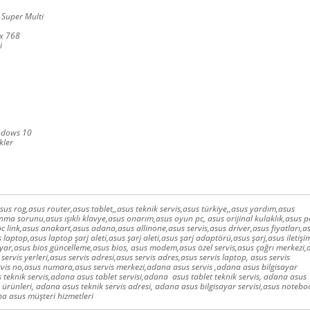
 Super Multi
x 768
i
indows 10
kler
sus rog,asus router,asus tablet,,asus teknik servis,asus türkiye,,asus yardım,asus
nma sorunu,asus ışıklı klavye,asus onarım,asus oyun pc, asus orijinal kulaklık,asus p
 link,asus anakart,asus adana,asus allinone,asus servis,asus driver,asus fiyatları,a
laptop,asus laptop şarj aleti,asus şarj aleti,asus şarj adaptörü,asus şarj,asus iletişi
ayar,asus bios güncelleme,asus bios, asus modem,asus özel servis,asus çağrı merkezi,
servis yerleri,asus servis adresi,asus servis adres,asus servis laptop, asus servis
vis no,asus numara,asus servis merkezi,adana asus servis ,adana asus bilgisayar
 teknik servis,adana asus tablet servisi,adana asus tablet teknik servis, adana asus
ürünleri, adana asus teknik servis adresi, adana asus bilgisayar servisi,asus notebo
a asus müşteri hizmetleri