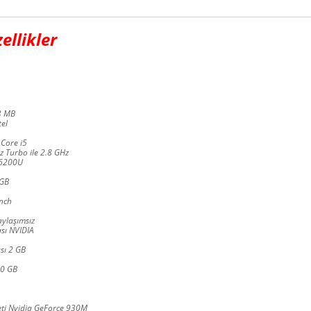
ellikler
 3 MB
tel
 Core i5
Hz Turbo ile 2.8 GHz
 6200U
 GB
inch
aylaşımsız
sı NVIDIA
sı 2 GB
00 GB
eti Nvidia GeForce 930M