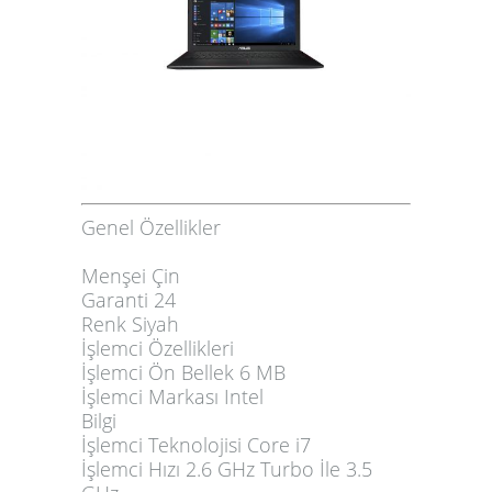
Genel Özellikler
Menşei Çin
Garanti 24
Renk Siyah
İşlemci Özellikleri
İşlemci Ön Bellek 6 MB
İşlemci Markası Intel
Bilgi
İşlemci Teknolojisi Core i7
İşlemci Hızı 2.6 GHz Turbo İle 3.5