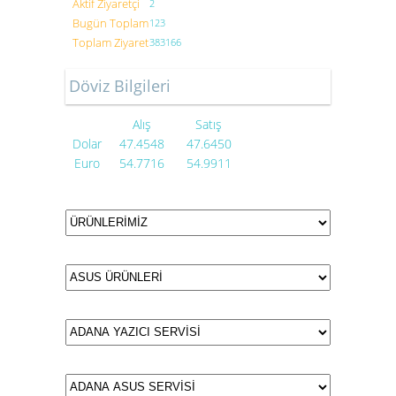
Aktif Ziyaretçi
2
Bugün Toplam
123
Toplam Ziyaret
383166
Döviz Bilgileri
Alış
Satış
Dolar
47.4548
47.6450
Euro
54.7716
54.9911