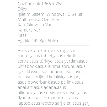
Çözünürlük 1366 x 768
Diğer
İşletim Sistemi Windows 10 64 Bit
Multimedya Özellikler
Kart Okuyucu Var
Kamera Var
Kasa
Ağırlık 2.45 Kg (Pil ile)
Asus ekran kartı,asus rog,asus
router,asus tablet,,asus teknik
servis,asus türkiye,,asus yardım,asus
ultrabook,asus ısınma sorunu,asus
ışıklı klavye,asus onarım,asus oyun
pc, asus orijinal kulaklık,asus pc,
asus powerbank,asus pc link,asus
anakart,asus adana,asus
allinone,asus servis,asus driver,asus
fiyatları,asus format atma, asus
laptop,asus laptop şarj aleti,asus şarj