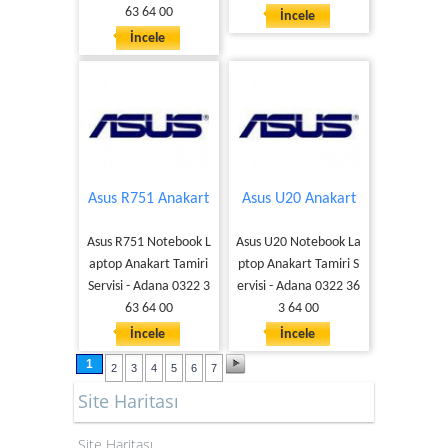
63 64 00
İncele
İncele
Asus R751 Anakart
Asus U20 Anakart
Asus R751 Notebook L
Asus U20 Notebook La
aptop Anakart Tamiri
ptop Anakart Tamiri S
Servisi - Adana 0322 3
ervisi - Adana 0322 36
63 64 00
3 64 00
İncele
İncele
1
2
3
4
5
6
7
Site Haritası
Site Haritası