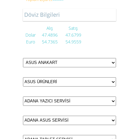
Döviz Bilgileri
Alış
Satış
Dolar
47.4896
47.6799
Euro
54.7365
54.9559